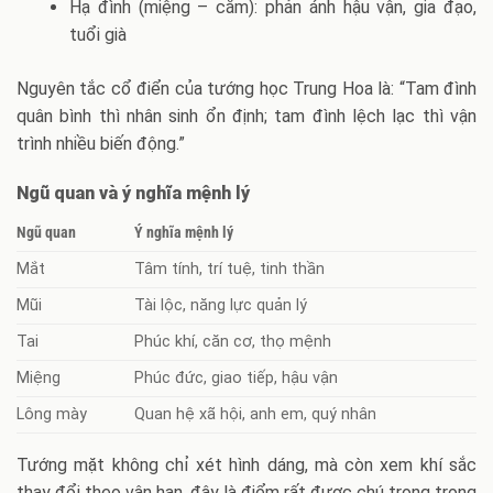
Hạ đình (miệng – cằm): phản ánh hậu vận, gia đạo,
tuổi già
Nguyên tắc cổ điển của tướng học Trung Hoa là: “Tam đình
quân bình thì nhân sinh ổn định; tam đình lệch lạc thì vận
trình nhiều biến động.”
Ngũ quan và ý nghĩa mệnh lý
Ngũ quan
Ý nghĩa mệnh lý
Mắt
Tâm tính, trí tuệ, tinh thần
Mũi
Tài lộc, năng lực quản lý
Tai
Phúc khí, căn cơ, thọ mệnh
Miệng
Phúc đức, giao tiếp, hậu vận
Lông mày
Quan hệ xã hội, anh em, quý nhân
Tướng mặt không chỉ xét hình dáng, mà còn xem khí sắc
thay đổi theo vận hạn, đây là điểm rất được chú trọng trong