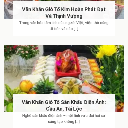
Văn Khấn Giỗ Tổ Kim Hoàn Phát Đạt
Mệnh lý học
Và Thịnh Vượng
Trong văn hóa tâm linh của người Việt, việc thờ cúng
Văn khấn
tổ tiên và các [...]
Âm lịch ngày tốt – Công cụ hỗ trợ tra cứu ngày hoàng lịch, giờ
Văn Khấn Giỗ Tổ Sân Khấu Điện Ảnh:
hoàng đạo
Cầu An, Tài Lộc
Nghề sân khấu điện ảnh – một lĩnh vực đòi hỏi sự
sáng tạo không [...]
Âm lịch – Không chỉ là ngày tháng