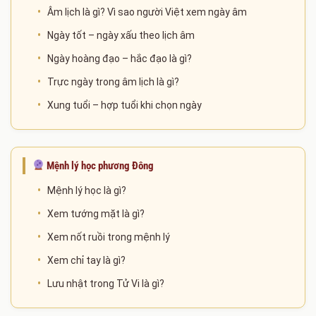
Âm lịch là gì? Vì sao người Việt xem ngày âm
Theo dõi lịch âm – dương trong nhiều năm khác
Ngày tốt – ngày xấu theo lịch âm
nhau
Ngày hoàng đạo – hắc đạo là gì?
Đây là công cụ hữu ích cho những ai cần xem ngày,
Trực ngày trong âm lịch là gì?
lập kế hoạch công việc hoặc chuẩn bị các sự kiện
Xung tuổi – hợp tuổi khi chọn ngày
quan trọng theo âm lịch.
Mệnh lý học phương Đông
Mệnh lý học là gì?
Xem tướng mặt là gì?
Xem nốt ruồi trong mệnh lý
Xem chỉ tay là gì?
Lưu nhật trong Tử Vi là gì?
Xem ngày theo việc, giúp mọi việc thuận lợi