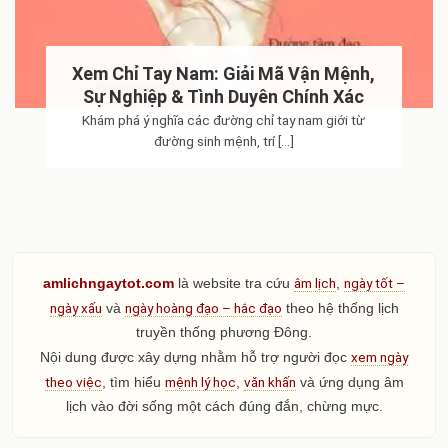
Xem Chỉ Tay Nam: Giải Mã Vận Mệnh,
Sự Nghiệp & Tình Duyên Chính Xác
Khám phá ý nghĩa các đường chỉ tay nam giới từ
đường sinh mệnh, trí [...]
âm lịch
ngày tốt –
amlichngaytot.com
là website tra cứu
,
ngày xấu
ngày hoàng đạo – hắc đạo
và
theo hệ thống lịch
truyền thống phương Đông.
xem ngày
Nội dung được xây dựng nhằm hỗ trợ người đọc
theo việc
mệnh lý học
văn khấn
, tìm hiểu
,
và ứng dụng âm
lịch vào đời sống một cách đúng đắn, chừng mực.