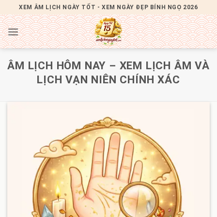
Bỏ
XEM ÂM LỊCH NGÀY TỐT - XEM NGÀY ĐẸP BÍNH NGỌ 2026
qua
nội
dung
ÂM LỊCH HÔM NAY – XEM LỊCH ÂM VÀ
LỊCH VẠN NIÊN CHÍNH XÁC