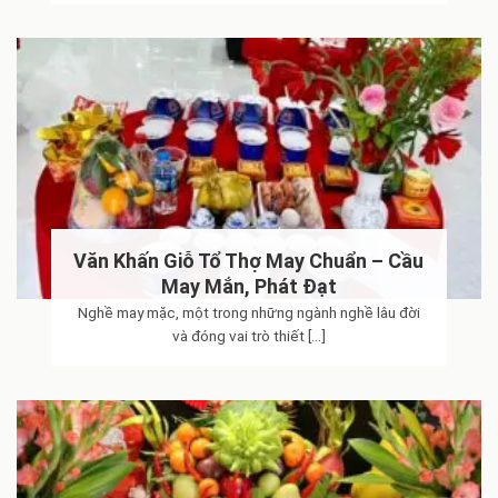
Âm lịch
không đơn thuần là công cụ xem ngày, mà
còn là nền tảng của nhiều tri thức phương Đông liên
quan đến thời vận, nhịp sống và phong tục truyền
thống.
Việc hiểu đúng và sử dụng đúng lịch âm giúp mỗi
người chủ động hơn trong công việc, đời sống và các
quyết định quan trọng.
Văn Khấn Giỗ Tổ Thợ May Chuẩn – Cầu
May Mắn, Phát Đạt
Nghề may mặc, một trong những ngành nghề lâu đời
và đóng vai trò thiết [...]