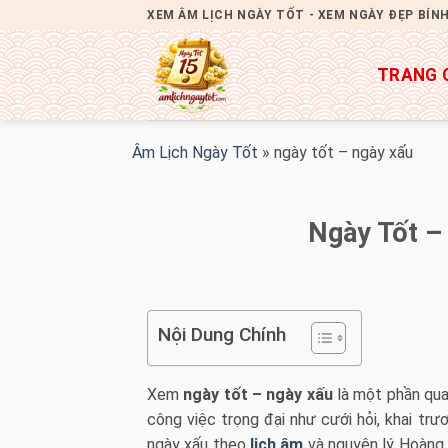
Bỏ
XEM ÂM LỊCH NGÀY TỐT - XEM NGÀY ĐẸP BÍN
qua
nội
TRANG 
dung
Âm Lịch Ngày Tốt
»
ngày tốt – ngày xấu
Ngày Tốt –
Nội Dung Chính
Xem
ngày tốt – ngày xấu
là một phần qua
công việc trọng đại như cưới hỏi, khai trư
ngày xấu theo
lịch âm
và nguyên lý Hoàng 