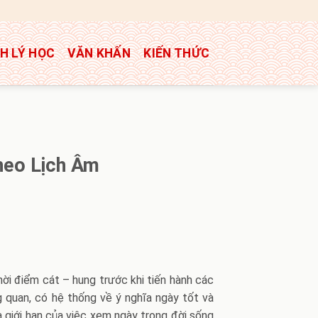
H LÝ HỌC
VĂN KHẤN
KIẾN THỨC
heo Lịch Âm
ời điểm cát – hung trước khi tiến hành các
ng quan, có hệ thống về ý nghĩa ngày tốt và
 giới hạn của việc xem ngày trong đời sống