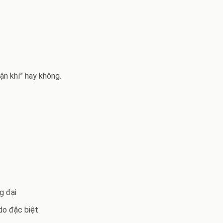
ận khí” hay không.
g đại
do đặc biệt