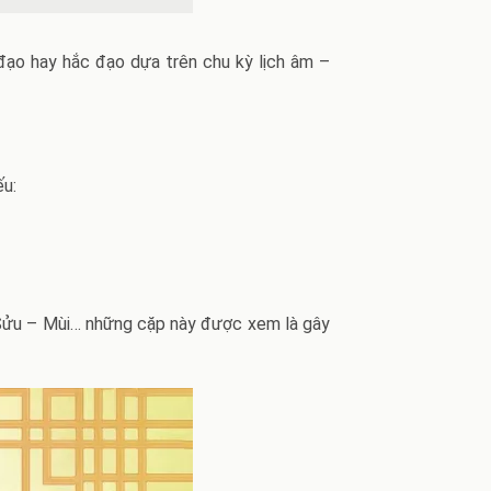
 đạo hay hắc đạo dựa trên chu kỳ lịch âm –
ếu:
, Sửu – Mùi… những cặp này được xem là gây