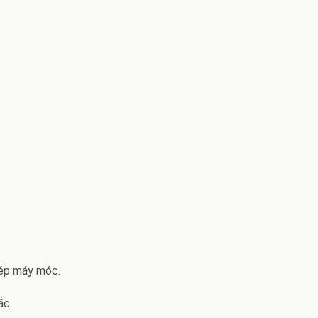
hép máy móc.
ắc.