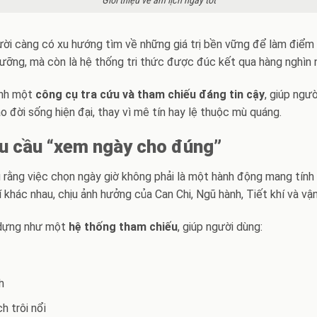
Giới thiệu về âm lịch ngày tốt
ời càng có xu hướng tìm về những giá trị bền vững để làm điểm tự
gưỡng, mà còn là hệ thống tri thức được đúc kết qua hàng nghìn n
ành một
công cụ tra cứu và tham chiếu đáng tin cậy
, giúp ngư
o đời sống hiện đại, thay vì mê tín hay lệ thuộc mù quáng.
hu cầu “xem ngày cho đúng”
ểu rằng việc chọn ngày giờ không phải là một hành động mang tính
hác nhau, chịu ảnh hưởng của Can Chi, Ngũ hành, Tiết khí và vận
 dựng như một
hệ thống tham chiếu
, giúp người dùng:
h
h trôi nổi