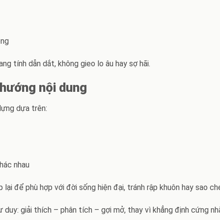
ộng
ang tính dẫn dắt, không gieo lo âu hay sợ hãi.
 hướng nội dung
dựng dựa trên:
khác nhau
p lại để phù hợp với đời sống hiện đại
, tránh rập khuôn hay sao c
 duy: giải thích – phân tích – gợi mở, thay vì khẳng định cứng nh