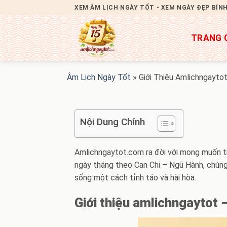
Bỏ
XEM ÂM LỊCH NGÀY TỐT - XEM NGÀY ĐẸP BÍN
qua
nội
TRANG 
dung
Âm Lịch Ngày Tốt
»
Giới Thiệu Amlichngayto
Nội Dung Chính
Amlichngaytot.com ra đời với mong muốn trở
ngày tháng theo Can Chi – Ngũ Hành, chúng 
sống một cách tỉnh táo và hài hòa.
Giới thiệu amlichngaytot –