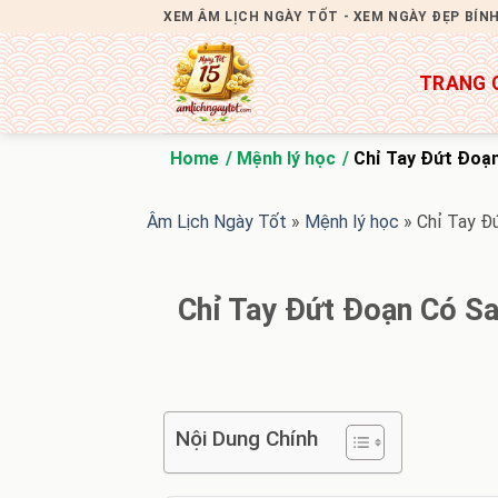
Bỏ
XEM ÂM LỊCH NGÀY TỐT - XEM NGÀY ĐẸP BÍN
qua
nội
TRANG 
dung
Home
Mệnh lý học
Chỉ Tay Đứt Đoạ
Âm Lịch Ngày Tốt
»
Mệnh lý học
»
Chỉ Tay Đ
Chỉ Tay Đứt Đoạn Có S
Nội Dung Chính