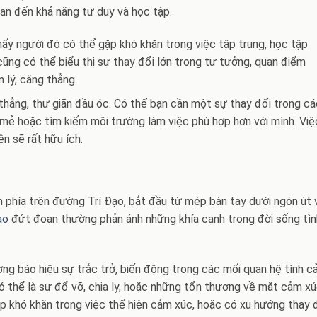
an đến khả năng tư duy và học tập.
ấy người đó có thể gặp khó khăn trong việc tập trung, học tập
cũng có thể biểu thị sự thay đổi lớn trong tư tưởng, quan điểm
 lý, căng thẳng.
thẳng, thư giãn đầu óc. Có thể bạn cần một sự thay đổi trong c
 mẻ hoặc tìm kiếm môi trường làm việc phù hợp hơn với mình. Việ
ện sẽ rất hữu ích.
hía trên đường Trí Đạo, bắt đầu từ mép bàn tay dưới ngón út 
ạo
đứt đoạn thường phản ánh những khía cạnh trong đời sống tìn
g báo hiệu sự trắc trở, biến động trong các mối quan hệ tình 
 Có thể là sự đổ vỡ, chia ly, hoặc những tổn thương về mặt cảm xú
 khó khăn trong việc thể hiện cảm xúc, hoặc có xu hướng thay 