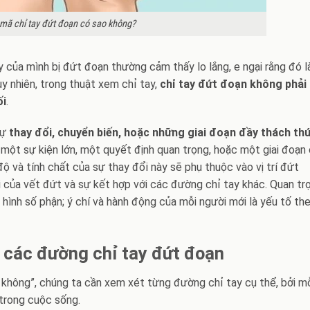
 mã chỉ tay đứt đoạn có sao không?
y của mình bị đứt đoạn thường cảm thấy lo lắng, e ngại rằng đó l
y nhiên, trong thuật xem chỉ tay,
chỉ tay đứt đoạn không phải 
ối
.
sự
thay đổi, chuyển biến, hoặc những giai đoạn đầy thách th
 một sự kiện lớn, một quyết định quan trọng, hoặc một giai đoạn
ộ và tính chất của sự thay đổi này sẽ phụ thuộc vào vị trí đứt
i của vết đứt và sự kết hợp với các đường chỉ tay khác. Quan tr
h hình số phận; ý chí và hành động của mỗi người mới là yếu tố th
a các đường chỉ tay đứt đoạn
 không”, chúng ta cần xem xét từng đường chỉ tay cụ thể, bởi m
 trong cuộc sống.