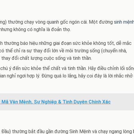
ống) thường chạy vòng quanh gốc ngón cái. Một đường
sinh mện
 nhưng không có nghĩa là đoản thọ.
 thường báo hiệu những giai đoạn sức khỏe không tốt, dễ mắc
có thể chỉ ra sự thay đổi lớn về môi trường sống (chuyển nhà,
 thay đổi chất lượng cuộc sống và tinh thần.
chú ý đến sức khỏe thể chất và tinh thần. Hãy điều chỉnh lối sốn
an nghỉ ngơi hợp lý. Đừng quá lo lắng, hãy coi đây là lời nhắc nhở
i Mã Vận Mệnh, Sự Nghiệp & Tình Duyên Chính Xác
 Đầu) thường bắt đầu gần đường Sinh Mệnh và chạy ngang lòng 