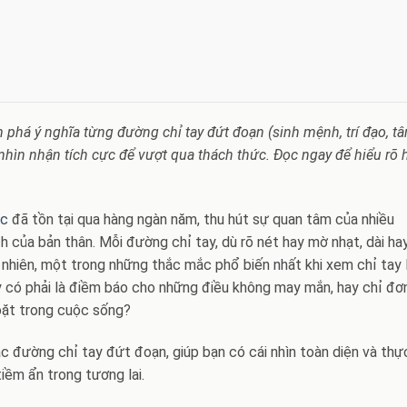
 phá ý nghĩa từng đường chỉ tay đứt đoạn (sinh mệnh, trí đạo, t
h nhìn nhận tích cực để vượt qua thách thức. Đọc ngay để hiểu rõ
ọc
đã tồn tại qua hàng ngàn năm, thu hút sự quan tâm của nhiều
của bản thân. Mỗi đường chỉ tay, dù rõ nét hay mờ nhạt, dài ha
 nhiên, một trong những thắc mắc phổ biến nhất khi xem chỉ tay l
y có phải là điềm báo cho những điều không may mắn, hay chỉ đơ
goặt trong cuộc sống?
các đường chỉ tay đứt đoạn, giúp bạn có cái nhìn toàn diện và thự
iềm ẩn trong tương lai.