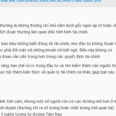
 thường là những đường chỉ nhỏ nằm dưới gốc ngón áp út hoặc c
ứt đoạn thường liên quan đến tình hình tài chính.
 báo hiệu những biến động về tài chính, như đầu tư không thuận l
ặc phải đối mặt với những khoản chi bất ngờ. Điều này không có
i đoạn cần cẩn trọng hơn trong các quyết định tài chính.
 ràng, hạn chế rủi ro trong đầu tư và tìm kiếm thêm các nguồn th
ọc hỏi thêm kiến thức về quản lý tài chính cá nhân, giúp bạn xây
nh tình cảm, nhưng một số người còn có các đường nhỏ hơn ở
nh duyên (thường chỉ ra số lượng hoặc chất lượng mối quan hệ).
 ý nghĩa tương tự đường Tâm Đạo.