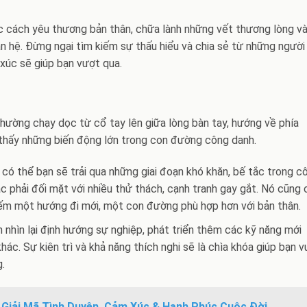
c cách yêu thương bản thân, chữa lành những vết thương lòng v
an hệ. Đừng ngại tìm kiếm sự thấu hiểu và chia sẻ từ những người
xúc sẽ giúp bạn vượt qua.
ường chạy dọc từ cổ tay lên giữa lòng bàn tay, hướng về phía
hấy những biến động lớn trong con đường công danh.
có thể bạn sẽ trải qua những giai đoạn khó khăn, bế tắc trong c
c phải đối mặt với nhiều thử thách, cạnh tranh gay gắt. Nó cũng 
kiếm một hướng đi mới, một con đường phù hợp hơn với bản thân.
 nhìn lại định hướng sự nghiệp, phát triển thêm các kỹ năng mới
ác. Sự kiên trì và khả năng thích nghi sẽ là chìa khóa giúp bạn 
.
iải Mã Tình Duyên, Cảm Xúc & Hạnh Phúc Cuộc Đời