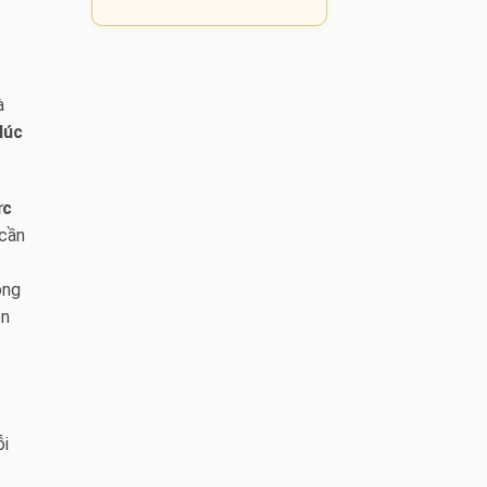
à
lúc
ức
 cần
ọng
en
ỗi