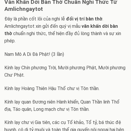
Văn Khấn Dời Bàn Thờ Chuẩn Nghi Thức Từ
Amlichngaytot
Đây là phần cốt lõi của nghi lễ
đổi vị trí bàn thờ
.
Amlichngaytot xin gửi đến quý vị mẫu
văn khấn dời bàn
thờ
chuẩn nghi thức, thể hiện đầy đủ lòng thành và sự xin
phép.
Nam Mô A Di Đà Phật! (3 lần)
Kính lạy Chín phương Trời, Mười phương Phật, Mười phương
Chư Phật.
Kính lạy Hoàng Thiên Hậu Thổ chư vị Tôn thần.
Kính lạy quan Đương niên Hành khiển, Quan Thần linh Thổ
địa, Táo quân, Long mạch chư vị Tôn thần.
Kính lạy chư vị Gia tiên, các cụ Tổ khảo, Tổ tỷ, bá thúc đệ
huynh, cô di tỷ muội và toàn thể gia quyến nội ngoại hai bên.