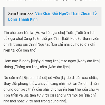
Xem thêm >>>
Văn Khấn Giỗ Người Thân Chuẩn Tỏ
Lòng Thành Kính
Tín chủ con tên là: [Họ và tên gia chủ] Tuổi: [Tuổi âm lịch
của gia chủ] Cùng toàn thể gia đình: [Liệt kê các thành viên
chính trong gia đình] Ngụ tại: [Địa chỉ nhà cũ hoặc địa chỉ
hiện tại của bàn thờ]
Hôm nay là ngày [Ngày dương lịch], tức ngày [Ngày âm lịch],
tháng [Tháng âm lịch], năm [Năm âm lịch].
Do căn nhà [Địa chỉ nhà cũ] có việc [Lý do di dời: sửa chữa,
thay đổi phong thủy, chuyển sang nhà mới tại địa chỉ…] nên
chúng con xét thấy cần phải
di chuyển bàn thờ
của chư vị
Tôn thần và Gia tiên từ vị trí cũ sang vị trí mới tại [Địa chỉ
nhà mới hoặc vị trí mới trong cùng nhà].