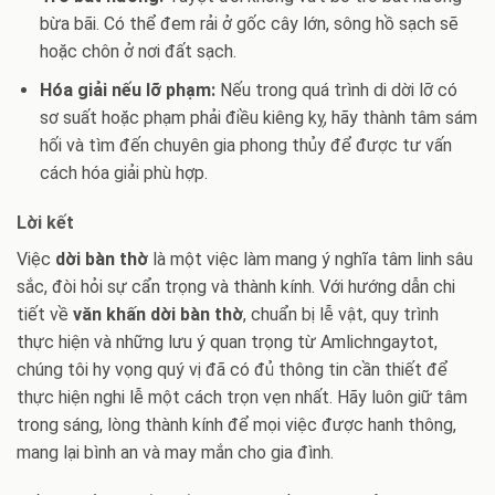
bừa bãi. Có thể đem rải ở gốc cây lớn, sông hồ sạch sẽ
hoặc chôn ở nơi đất sạch.
Hóa giải nếu lỡ phạm:
Nếu trong quá trình di dời lỡ có
sơ suất hoặc phạm phải điều kiêng kỵ, hãy thành tâm sám
hối và tìm đến chuyên gia phong thủy để được tư vấn
cách hóa giải phù hợp.
Lời kết
Việc
dời bàn thờ
là một việc làm mang ý nghĩa tâm linh sâu
sắc, đòi hỏi sự cẩn trọng và thành kính. Với hướng dẫn chi
tiết về
văn khấn dời bàn thờ
, chuẩn bị lễ vật, quy trình
thực hiện và những lưu ý quan trọng từ Amlichngaytot,
chúng tôi hy vọng quý vị đã có đủ thông tin cần thiết để
thực hiện nghi lễ một cách trọn vẹn nhất. Hãy luôn giữ tâm
trong sáng, lòng thành kính để mọi việc được hanh thông,
mang lại bình an và may mắn cho gia đình.