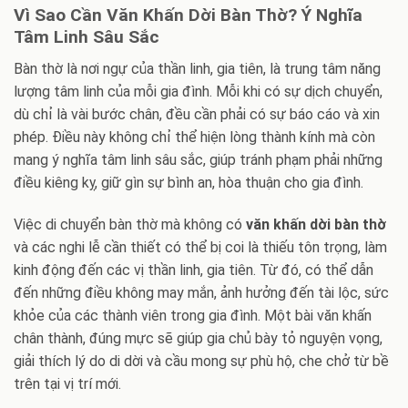
Vì Sao Cần Văn Khấn Dời Bàn Thờ? Ý Nghĩa
Tâm Linh Sâu Sắc
Bàn thờ là nơi ngự của thần linh, gia tiên, là trung tâm năng
lượng tâm linh của mỗi gia đình. Mỗi khi có sự dịch chuyển,
dù chỉ là vài bước chân, đều cần phải có sự báo cáo và xin
phép. Điều này không chỉ thể hiện lòng thành kính mà còn
mang ý nghĩa tâm linh sâu sắc, giúp tránh phạm phải những
điều kiêng kỵ, giữ gìn sự bình an, hòa thuận cho gia đình.
Việc di chuyển bàn thờ mà không có
văn khấn dời bàn thờ
và các nghi lễ cần thiết có thể bị coi là thiếu tôn trọng, làm
kinh động đến các vị thần linh, gia tiên. Từ đó, có thể dẫn
đến những điều không may mắn, ảnh hưởng đến tài lộc, sức
khỏe của các thành viên trong gia đình. Một bài văn khấn
chân thành, đúng mực sẽ giúp gia chủ bày tỏ nguyện vọng,
giải thích lý do di dời và cầu mong sự phù hộ, che chở từ bề
trên tại vị trí mới.