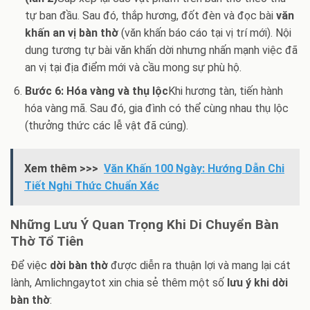
tự ban đầu. Sau đó, thắp hương, đốt đèn và đọc bài
văn
khấn an vị bàn thờ
(văn khấn báo cáo tại vị trí mới). Nội
dung tương tự bài văn khấn dời nhưng nhấn mạnh việc đã
an vị tại địa điểm mới và cầu mong sự phù hộ.
Bước 6: Hóa vàng và thụ lộc
Khi hương tàn, tiến hành
hóa vàng mã. Sau đó, gia đình có thể cùng nhau thụ lộc
(thưởng thức các lễ vật đã cúng).
Xem thêm >>>
Văn Khấn 100 Ngày: Hướng Dẫn Chi
Tiết Nghi Thức Chuẩn Xác
Những Lưu Ý Quan Trọng Khi Di Chuyển Bàn
Thờ Tổ Tiên
Để việc
dời bàn thờ
được diễn ra thuận lợi và mang lại cát
lành, Amlichngaytot xin chia sẻ thêm một số
lưu ý khi dời
bàn thờ
: