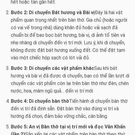
hết hoặc tàn gần hết.
Bước 2: Di chuyển Bát hương và Bài vị
Đây là hai vật
phẩm quan trọng nhất trên bàn thờ. Gia chủ (hoặc người
có vai vế trong nhà) dùng khăn đỏ hoặc vải sạch đã
chuẩn bị để bao bọc bát hương, bài vị, di ảnh tổ tiên và
nhẹ nhàng di chuyển đến vị trí mới. Lưu ý, khi di chuyển,
không được đặt bát hương xuống đất. Có thể đặt tạm
vào một chiếc hộp sạch có lót vải đỏ.
Bước 3: Di chuyển các vật phẩm khác
Sau khi bát
hương và bài vị đã được di chuyển, bạn có thể lần lượt di
chuyển các vật phẩm còn lại trên bàn thờ như đèn, chén
nước, hoa, mâm ngũ quả… đến vị trí mới.
Bước 4: Di chuyển bàn thờ
Tiến hành di chuyển bàn thờ
đến vị trí đã định sẵn. Đặt bàn thờ vào đúng vị trí và
hướng đã chọn, đảm bảo vững chắc, cân bằng.
Bước 5: An vị Bàn thờ tại vị trí mới và đọc Văn Khấn
(lần 2)
Sắp xếp lại các vật phẩm trên bàn thờ theo thứ