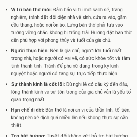
Vị trí bàn thờ mới:
Đảm bảo vị trí mới sạch sẽ, trang
nghiêm, tránh đặt đối diện nhà vệ sinh, cửa ra vào, gầm
cầu thang, hoặc nơi ồn ào. Lưng bàn thờ phải tựa vào
tường vững chắc, không bị trống trải. Hướng đặt bàn thờ
cần phù hợp với phong thủy và tuổi của gia chủ.
Người thực hiện:
Nên là gia chủ, người lớn tuổi nhất
trong nhà, hoặc người có vai vế, có sức khỏe tốt và tâm
tính thanh tịnh. Tránh để phụ nữ đang trong kỳ kinh
nguyệt hoặc người có tang sự trực tiếp thực hiện.
Sự thành kính là cốt lõi:
Dù nghi lễ có cầu kỳ đến đâu,
lòng thành kính và sự tôn trọng của gia chủ vẫn là yếu tố
quan trọng nhất.
Hạn chế di dời:
Bàn thờ là nơi an vị của thần linh, tổ tiên,
không nên xê dịch quá nhiều lần nếu không thực sự cần
thiết.
Tro bát hương:
Tuyệt đối không vứt bỏ tro bát hương